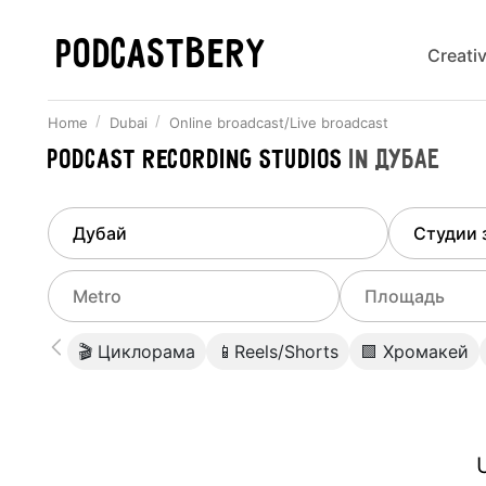
PODCASTBERY
Creati
Home
Dubai
Online broadcast/Live broadcast
Podcast recording studios
in
Дубае
Finded
1
city
Select di
Dubai
All stu
Select metro
Select a range o
🎬 Циклорама
📱Reels/Shorts
🟩 Хромакей
Podcas
Select city
0
Do not specify
Webina
Do not specify
U