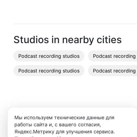
Dubai
Recordi
Rent st
On-site
Studios in nearby cities
Rent E
Podcast recording studios
Podcast recording 
Sound 
Podcast recording studios
Podcast recording 
Photo 
Добро пожаловать в ката
Мы используем технические данные для
вы найдёте:
работы сайта и, с вашего согласия,
Яндекс.Метрику для улучшения сервиса.
- студии для записи подкастов,