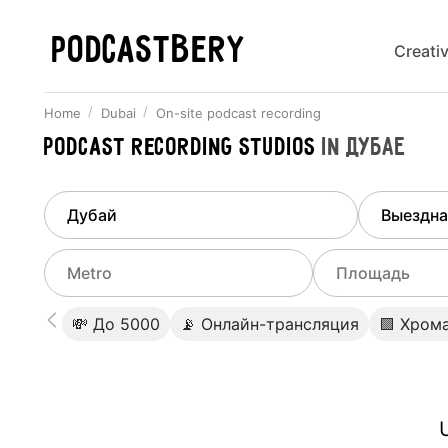
PODCASTBERY
Creati
Home
Dubai
On-site podcast recording
Podcast recording studios
in
Дубае
Finded
1
city
Select di
Dubai
All stu
Select metro
Select a range o
💸 До 5000
📡 Онлайн-трансляция
🟩 Хром
Podcas
Select city
0
Do not specify
Webina
Do not specify
U