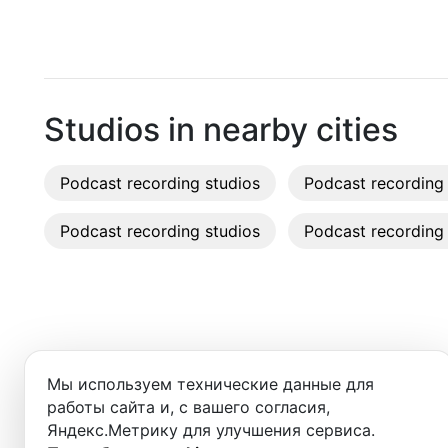
Dubai
Recordi
Rent st
On-site
Studios in nearby cities
Rent E
Podcast recording studios
Podcast recording 
Sound 
Podcast recording studios
Podcast recording 
Photo 
Добро пожаловать в ката
Мы используем технические данные для
вы найдёте:
работы сайта и, с вашего согласия,
Яндекс.Метрику для улучшения сервиса.
- студии для записи подкастов,